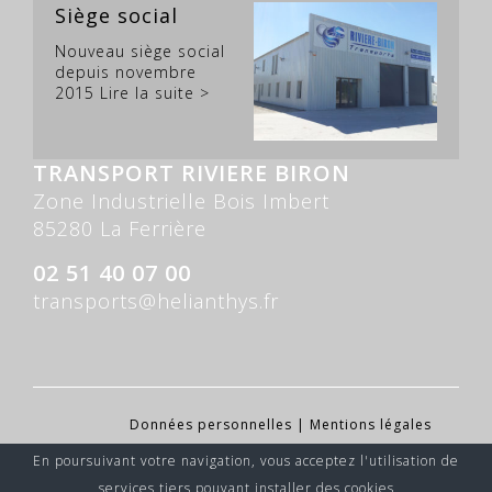
Siège social
Nouveau siège social
depuis novembre
2015
Lire la suite >
TRANSPORT RIVIERE BIRON
Zone Industrielle Bois Imbert
85280 La Ferrière
02 51 40 07 00
transports@helianthys.fr
Données personnelles
|
Mentions légales
En poursuivant votre navigation, vous acceptez l'utilisation de
services tiers pouvant installer des cookies