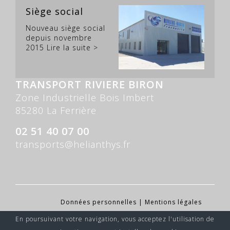
Siège social
Nouveau siège social
depuis novembre
2015
Lire la suite >
TRANSPORT RIVIERE BIRON
Zone Industrielle Bois Imbert
85280 La Ferrière
02 51 40 07 00
transports@helianthys.fr
Données personnelles
|
Mentions légales
En poursuivant votre navigation, vous acceptez l'utilisation de